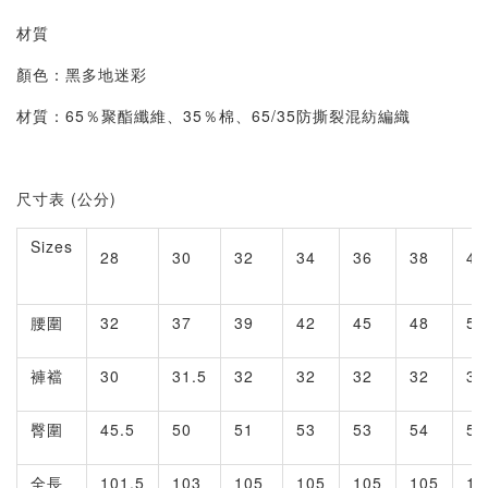
材質
顏色：黑多地迷彩
材質：65％聚酯纖維、35％棉、65/35防撕裂混紡編織
尺寸表 (公分)
Sizes
28
30
32
34
36
38
40
腰圍
32
37
39
42
45
48
52
褲襠
30
31.5
32
32
32
32
35
臀圍
45.5
50
51
53
53
54
55
全長
101.5
103
105
105
105
105
10