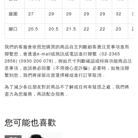
腿圍
27
29
29
29
29
32
32
腳口
20.5
20.5
21.5
22
22
23
23
我們的客服會依照您購買的商品自主判斷顧客應注意事項進而
聯繫您，會透過e-mail或簡訊或電話進行聯繫（02-2365
2856) (0930 200 078)，例如尺寸判斷確認或特殊功能商品注
意事項，故請務必回覆（不用擔心是詐騙）必要時，如無法聯
繫到您，我們將保留出貨選擇權或進行訂單取消．
為了減少各位朋友對於商品不了解或任何有疑惑之處，我們將
盡力為您服務，再請配合指教．
您可能也喜歡