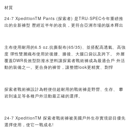
材質
24-7 XpeditionTM Pants (探索者) 是TRU-SPEC今年重磅推
出的全新褲型 歷經近半年的改良，更符合亞洲市場的版本釋出
主布使用耐用的6.5 oz.抗撕裂布(65/35)、並搭配高透氣、高強
度 彈性雙層織布使用於後腰、膝後、大腿口袋以及跨下。 外層
覆蓋DWR長效型防潑水塗料讓探索者戰術褲成為最適合戶 外活
動的裝備之一。更合身的褲管，讓整體look更精實、剽悍
探索者戰術褲設計為輕便但超耐用的戰術褲是野營、生存、 攀
岩到遠足等各種戶外活動最正確的選擇。
24-7 XpeditionTM 探索者戰術褲被美國戶外生存實境節目優先
選擇使用，使它一戰成名!