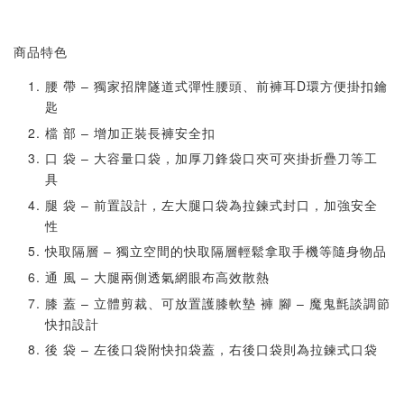
商品特色
腰 帶 – 獨家招牌隧道式彈性腰頭、前褲耳D環方便掛扣鑰
匙
檔 部 – 增加正裝長褲安全扣
口 袋 – 大容量口袋，加厚刀鋒袋口夾可夾掛折疊刀等工
具
腿 袋 – 前置設計，左大腿口袋為拉鍊式封口，加強安全
性
快取隔層 – 獨立空間的快取隔層輕鬆拿取手機等隨身物品
通 風 – 大腿兩側透氣網眼布高效散熱
膝 蓋 – 立體剪裁、可放置護膝軟墊 褲 腳 – 魔鬼氈談調節
快扣設計
後 袋 – 左後口袋附快扣袋蓋，右後口袋則為拉鍊式口袋