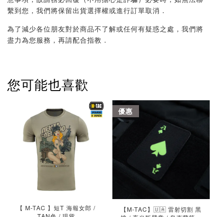
繫到您，我們將保留出貨選擇權或進行訂單取消．
為了減少各位朋友對於商品不了解或任何有疑惑之處，我們將
盡力為您服務，再請配合指教．
您可能也喜歡
優惠
【 M-TAC 】短T 海報女郎 /
【M-TAC】🇺🇦 雷射切割 黑
TAN色 / 現貨