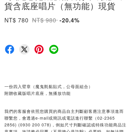
貨含底座唱片（無功能）現貨
NT$ 780
NT$ 980
-20.4%
一份四入臂章（魔鬼氈黏貼式，公母面組合）
附贈收藏版唱片底座，無播放功能
我們的客服會依照您購買的商品自主判斷顧客應注意事項進而
聯繫您，會透過e-mail或簡訊或電話進行聯繫（02-2365
2856) (0930 200 078)，例如尺寸判斷確認或特殊功能商品注
意事項，故請務必回覆（不用擔心是詐騙）必要時，如無法聯