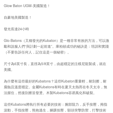
Glow Baton UGM-美國製造！
自豪地美國製造！
發光長達24小時
Glo-Batons（又稱發光的Kubaton）是一種非常有效的方法，可以激
勵和說服人們“與計劃一起前進”。庫柏頓成功的秘訣是：培訓和實踐
（不要告訴任何人，記住這是一個秘密）。
尺寸為6英寸長，直徑為5/8英寸，由超穩定的注模尼龍製成，就在
美國。
為什麼有這些最好的Kubatons？這些Kubaton重量輕，耐刮擦，耐
腐蝕且溫度穩定。金屬Kubatons有時在夏天太熱而在冬天太冷，無
法握住，然後刮擦並發燙。木製Kubatons容易風化和破裂。
這些Kubatons將執行所有必要的技術：腕部阻力，反手按壓，拇指
滾動，手指按壓，熊抱逃生，腳踝按壓，額頭突擊防禦，打擊技術