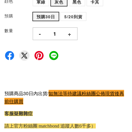
顔色
軍綠
灰色
黑色
卡其
預購
預購30日
5/20到貨
數量
-
+
預購商品30日內出貨/
如無法等待建議粉絲團公佈現貨後再
前往購買
客服疑難雜症
請上官方粉絲團 matchbond 追蹤人數6千多）