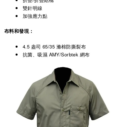
雙針明線
加強應力點
布料和發現：
4.5 盎司 65/35 滌棉防撕裂布
抗菌、吸濕 AMY/Sorbtek 網布