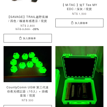
【 M-TAC 】短T Tee MY
EDC / 深灰 / 現貨
NT$ 1,500
【SAVAGE】TRAIL越野長褲
/ 四色 / 極速有感透涼 / 現貨
加入購物車
NT$ 2,800
NT$ 3,500
-20%
加入購物車
CountyComm UGM 第三代迷
你夜光標記器（10入）+ 掛繩
套裝 / 現貨
NT$ 300