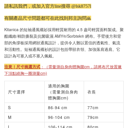
請私訊我們，或加入官方line搜尋 @lsk8757l
有關產品尺寸問題都可在此找到邦主詢問🙏
Kitanica 的短袖通風襯衫採用輕質耐用的 4.5 盎司輕質面料製成。聚
酯纖維/棉防撕裂及抗菌吸濕 AMY®/Sorbtek® 網布。手臂後方和背
部的角撐板採用網狀通風設計，提供令人難以置信的透氣性、氣流
和活動性。短袖通風襯衫的設計包括帶狀衣領、加強落肩過肩。它
設計為可塞入或不塞入佩戴。
注意！尺寸挑選方式
：（需量測自身肉體胸圍cm，請將布尺放置腋
下頂點繞胸一圈測量cm)
適用的胸圍
尺寸選擇
（需量測自身肉
衣長
體胸圍cm)
S
86-94 cm
77cm
M
96-104 cm
79cm
L
106-114 cm
80cm