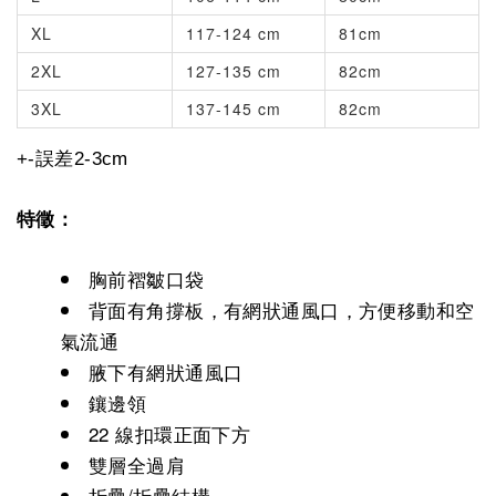
XL
117-124 cm
81cm
2XL
127-135 cm
82cm
3XL
137-145 cm
82cm
+-誤差2-3cm
特徵：
胸前褶皺口袋
背面有角撐板，有網狀通風口，方便移動和空
氣流通
腋下有網狀通風口
鑲邊領
22 線扣環正面下方
雙層全過肩
折疊/折疊結構