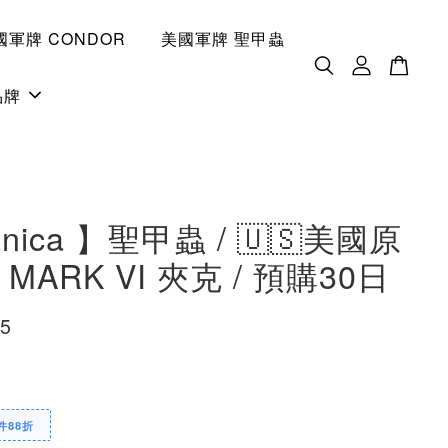
國軍牌 CONDOR
美國軍牌 聖甲蟲
品牌
tanica 】聖甲蟲 / 🇺🇸美國原
MARK VI 夾克 / 預購30日
45
件88折