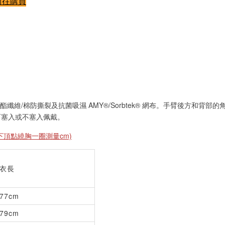
前往購買
成。聚酯纖維/棉防撕裂及抗菌吸濕 AMY®/Sorbtek® 網布。手臂後
可塞入或不塞入佩戴。
頂點繞胸一圈測量cm)
衣長
77cm
79cm