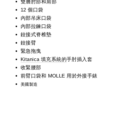
雙層肘部和肩部
12 個口袋
內部吊床口袋
內部拉鍊口袋
鉸接式脊椎墊
鉸接臂
緊急拖曳
Kitanica 填充系統的
手肘插入套
收緊腰部
前臂口袋和 MOLLE 用於外接手錶
美國製造