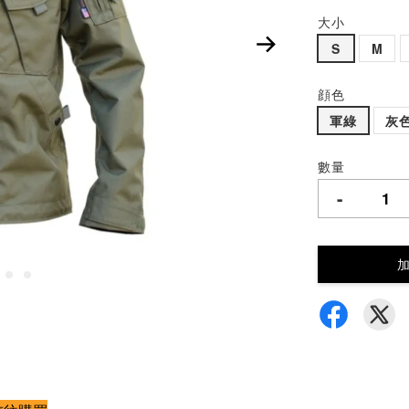
大小
S
M
顔色
軍綠
灰
數量
-