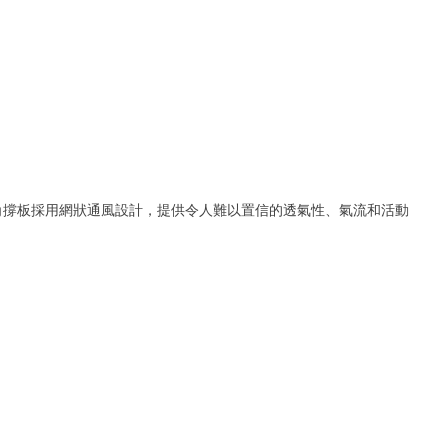
方和背部的角撐板採用網狀通風設計，提供令人難以置信的透氣性、氣流和活動