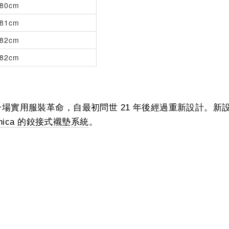
80cm
81cm
82cm
82cm
a 夾克，掀起了一場實用服裝革命，自最初問世 21 年後經過重
tanica 的鉸接式襯墊系統
。