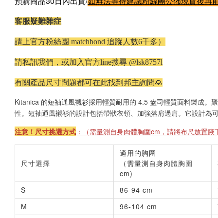
預購商品30日內出貨/
如無法等待建議粉絲團公佈現貨後再
客服疑難雜症
請上官方粉絲團 matchbond 追蹤人數6千多）
請私訊我們，或加入官方line搜尋 @lsk8757l
有關產品尺寸問題都可在此找到邦主詢問🙏
Kitanica 的短袖通風襯衫採用輕質耐用的 4.5 盎司輕質面料製
性。短袖通風襯衫的設計包括帶狀衣領、加強落肩過肩。它設計為
注意！尺寸挑選方式
：（需量測自身肉體胸圍cm，請將布尺放置腋下
適用的胸圍
尺寸選擇
（需量測自身肉體胸圍
cm)
S
86-94 cm
M
96-104 cm