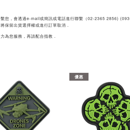
過e-mail或簡訊或電話進行聯繫（02-2365 2856) (09
們將保留出貨選擇權或進行訂單取消．
盡力為您服務，再請配合指教．
優惠