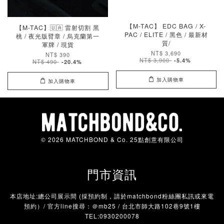
【M-TAC】 EDC BAG / X-
【M-TAC】🇺🇦 雷射切割 黑
PAC / ELITE / 黑色 / 最新材
桃 / 夜光版臂章 / 烏克蘭第一
質/
軍牌 / 現貨
NT$ 3,690
NT$ 390
NT$ 3,900
-5.4%
NT$ 490
-20.4%
加入購物車
加入購物車
© 2026 MATCHBOND & Co. 25點創意有限公司
門市資訊
本店地址:總公司展示間 (採預約制，請於matchbond粉絲團私訊或來電
預約）/ 官方line搜尋：＠mb25 / 台北市師大路102巷9號1樓
TEL:0930200078