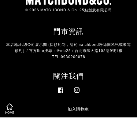
© 2026 MATCHBOND & Co. 25點創意有限公司
門市資訊
本店地址:總公司展示間 (採預約制，請於matchbond粉絲團私訊或來電
預約）/ 官方line搜尋：＠mb25 / 台北市師大路102巷9號1樓
TEL:0930200078
關注我們
Facebook
Instagram
加入購物車
Visa
Master
HOME
服務條款
|
隱私政策
|
退款政策