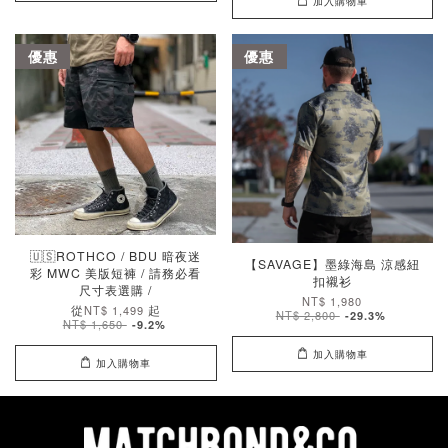
加入購物車
優惠
優惠
🇺🇸ROTHCO / BDU 暗夜迷
【SAVAGE】墨綠海島 涼感紐
彩 MWC 美版短褲 / 請務必看
扣襯衫
尺寸表選購 /
NT$ 1,980
從
起
NT$ 1,499
NT$ 2,800
-29.3%
NT$ 1,650
-9.2%
加入購物車
加入購物車