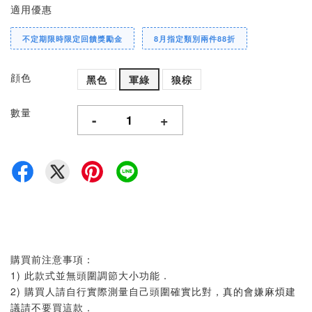
適用優惠
不定期限時限定回饋獎勵金
8月指定類別兩件88折
顔色
黑色
軍綠
狼棕
數量
-
+
購買前注意事項：
1) 此款式並無頭圍調節大小功能．
2) 購買人請自行實際測量自己頭圍確實比對，真的會嫌麻煩建
議請不要買這款．