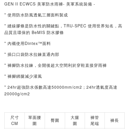
GEN II ECWCS 美軍防水雨褲- 美軍系統裝備 -
* 使用防水防風透氣三層面料製成
* 縫線膠條是防水性的關鍵點，TRU-SPEC 使用世界知名，高
品質且環保的 BeMIS 防水膠條
* 內襯使用Dintex™面料
* 插口口袋防水拉鍊直通內部
* 褲腳防水拉鍊，全開後超大空間利於穿鞋直接穿雨褲
* 褲腳綁腿減少灌風
* 24hr超強防水係數高達50000mm/cm2；24hr透氣度高達
20000g/cm2
尺寸
單面腰
大腿
褲管
臀圍
褲長
CM
圍
圍
尾端