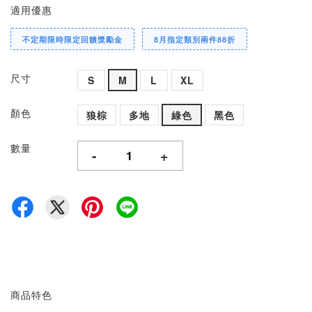
適用優惠
不定期限時限定回饋獎勵金
8月指定類別兩件88折
尺寸
S
M
L
XL
顏色
狼棕
多地
綠色
黑色
數量
-
+
商品特色