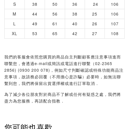
S
38
50
36
24
106
M
44
56
38
25
106
L
49
61
40
26
107
XL
53
65
42
27
108
我們的客服會依照您購買的商品自主判斷顧客應注意事項進而
聯繫您，會透過e-mail或簡訊或電話進行聯繫（02-2365
2856) (0930 200 078)，例如尺寸判斷確認或特殊功能商品注
意事項，故請務必回覆（不用擔心是詐騙）必要時，如無法聯
繫到您，我們將保留出貨選擇權或進行訂單取消．
為了減少各位朋友對於商品不了解或任何有疑惑之處，我們將
盡力為您服務，再請配合指教．
您可能也喜歡