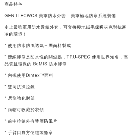
商品特色
GEN II ECWCS 美軍防水外套 - 美軍極地防寒系統裝備 -
史上最強軍用防水透氣外套，可套接極地絨毛保暖夾克對抗寒
冷的環境！
* 使用防水防風透氣三層面料製成
* 縫線膠條是防水性的關鍵點，TRU-SPEC 使用世界知名，高
品質且環保的 BeMIS 防水膠條
* 內襯使用Dintex™面料
* 雙向抗凍拉鍊
* 尼龍強化肘部
* 雨帽可收藏於衣領
* 前中拉鍊外有雙層防風片
* 手臂口袋方便縫製徽章