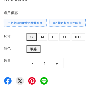
適用優惠
不定期限時限定回饋獎勵金
8月指定類別兩件88折
尺寸
S
M
L
XL
XXL
顏色
軍綠
數量
-
+