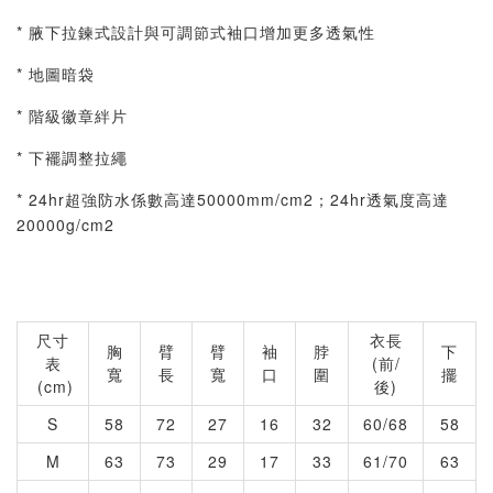
* 腋下拉鍊式設計與可調節式袖口增加更多透氣性
* 地圖暗袋
* 階級徽章絆片
* 下襬調整拉繩
* 24hr超強防水係數高達50000mm/cm2；24hr透氣度高達
20000g/cm2
尺寸
衣長
胸
臂
臂
袖
脖
下
表
(前/
寬
長
寬
口
圍
擺
(cm)
後)
S
58
72
27
16
32
60/68
58
M
63
73
29
17
33
61/70
63