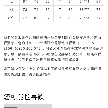
L
67
76
33
17
34
64/73
67
XL
73
79
35
17
35
68/77
73
2XL
77
82
37
17
36
70/78
77
我們的客服會依照您購買的商品自主判斷顧客應注意事項進而
聯繫您，會透過e-mail或簡訊或電話進行聯繫（02-2365
2856) (0930 200 078)，例如尺寸判斷確認或特殊功能商品注
意事項，故請務必回覆（不用擔心是詐騙）必要時，如無法聯
繫到您，我們將保留出貨選擇權或進行訂單取消．
為了減少各位朋友對於商品不了解或任何有疑惑之處，我們將
盡力為您服務，再請配合指教．
您可能也喜歡