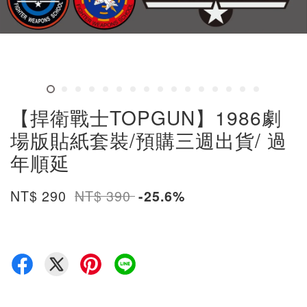
【捍衛戰士TOPGUN】1986劇
場版貼紙套裝/預購三週出貨/ 過
年順延
NT$ 290
NT$ 390
-25.6%