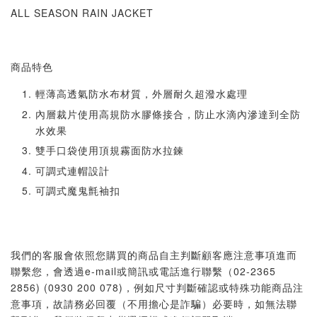
ALL SEASON RAIN JACKET
商品特色
輕薄高透氣防水布材質，外層耐久超潑水處理
內層裁片使用高規防水膠條接合，防止水滴內滲達到全防
水效果
雙手口袋使用頂規霧面防水拉鍊
可調式連帽設計
可調式魔鬼氈袖扣
我們的客服會依照您購買的商品自主判斷顧客應注意事項進而
聯繫您，會透過e-mail或簡訊或電話進行聯繫（02-2365
2856) (0930 200 078)，例如尺寸判斷確認或特殊功能商品注
意事項，故請務必回覆（不用擔心是詐騙）必要時，如無法聯