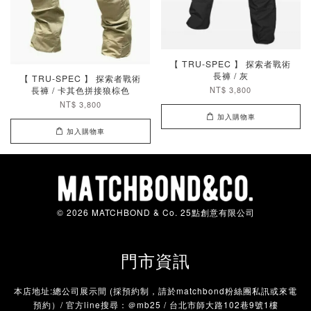
【 TRU-SPEC 】 探索者戰術
長褲 / 灰
【 TRU-SPEC 】 探索者戰術
長褲 / 卡其色拼接狼棕色
NT$ 3,800
NT$ 3,800
加入購物車
加入購物車
© 2026 MATCHBOND & Co. 25點創意有限公司
門市資訊
本店地址:總公司展示間 (採預約制，請於matchbond粉絲團私訊或來電
預約）/ 官方line搜尋：＠mb25 / 台北市師大路102巷9號1樓