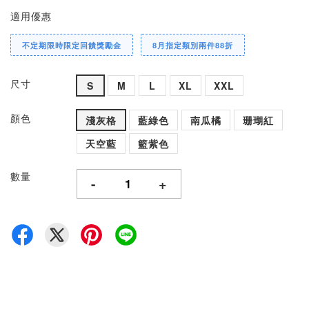
適用優惠
不定期限時限定回饋獎勵金
8月指定類別兩件88折
尺寸
S
M
L
XL
XXL
顏色
淺灰格
藍綠色
南瓜橘
珊瑚紅
天空藍
籃紫色
數量
-
+