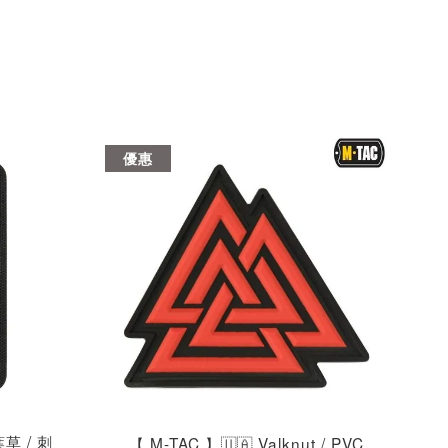
優惠
葉草 / 刺
【 M-TAC 】🇺🇦 Valknut / PVC