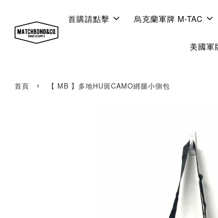
首購請點擊
烏克蘭軍牌 M-TAC
美國軍牌
›
首頁
【 MB 】多地HU斑CAMO綁腿小側包