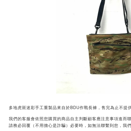
多地虎斑迷彩手工重製品來自於BDU作戰長褲，售完為止不提
我們的客服會依照您購買的商品自主判斷顧客應注意事項進而聯繫您，會透
請務必回覆（不用擔心是詐騙）必要時，如無法聯繫到您，我