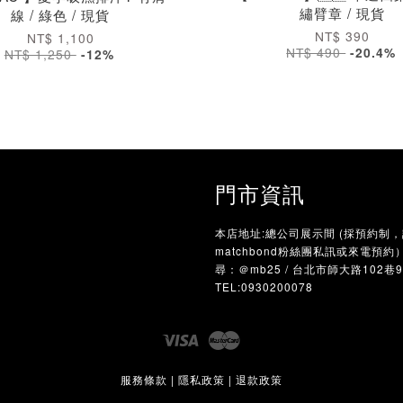
繡臂章 / 現貨
線 / 綠色 / 現貨
NT$ 390
NT$ 1,100
NT$ 490
-20.4%
NT$ 1,250
-12%
門市資訊
本店地址:總公司展示間 (採預約制
matchbond粉絲團私訊或來電預約）/
尋：＠mb25 / 台北市師大路102巷
TEL:0930200078
Visa
Master
服務條款
|
隱私政策
|
退款政策