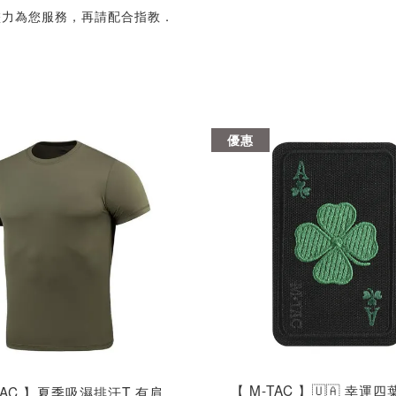
盡力為您服務，再請配合指教．
優惠
【 M-TAC 】🇺🇦 幸運四
TAC 】夏季吸濕排汗T 有肩