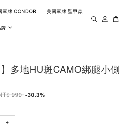
國軍牌 CONDOR
美國軍牌 聖甲蟲
品牌
B 】多地HU斑CAMO綁腿小側
NT$ 990
-30.3%
+