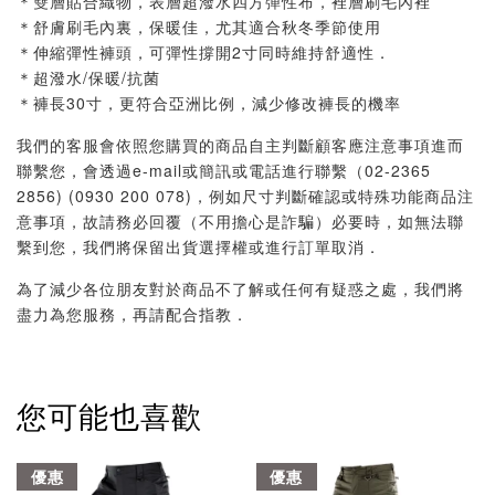
＊雙層貼合織物，表層超潑水四方彈性布，裡層刷毛內裡
＊舒膚刷毛內裏，保暖佳，尤其適合秋冬季節使用
＊伸縮彈性褲頭，可彈性撐開2寸同時維持舒適性．
＊超潑水/保暖/抗菌
＊褲長30寸，更符合亞洲比例，減少修改褲長的機率
我們的客服會依照您購買的商品自主判斷顧客應注意事項進而
聯繫您，會透過e-mail或簡訊或電話進行聯繫（02-2365
2856) (0930 200 078)，例如尺寸判斷確認或特殊功能商品注
意事項，故請務必回覆（不用擔心是詐騙）必要時，如無法聯
繫到您，我們將保留出貨選擇權或進行訂單取消．
為了減少各位朋友對於商品不了解或任何有疑惑之處，我們將
盡力為您服務，再請配合指教．
您可能也喜歡
優惠
優惠