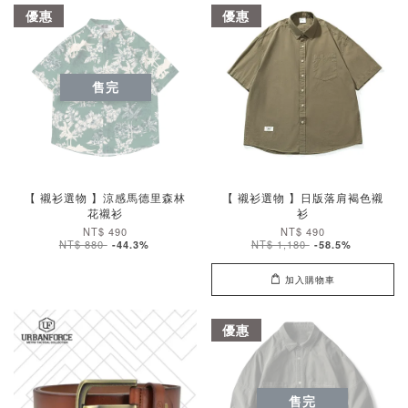
優惠
優惠
售完
【 襯衫選物 】涼感馬德里森林
【 襯衫選物 】日版落肩褐色襯
花襯衫
衫
NT$ 490
NT$ 490
NT$ 880
NT$ 1,180
-44.3%
-58.5%
加入購物車
優惠
售完