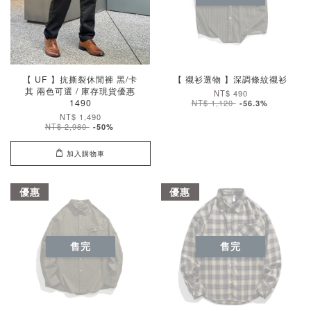
【 UF 】抗撕裂休閒褲 黑/卡
【 襯衫選物 】深調條紋襯衫
其 兩色可選 / 庫存現貨優惠
NT$ 490
1490
NT$ 1,120
-56.3%
NT$ 1,490
NT$ 2,980
-50%
加入購物車
優惠
優惠
售完
售完