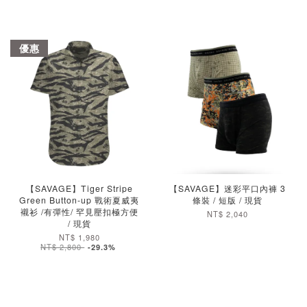
優惠
【SAVAGE】Tiger Stripe
【SAVAGE】迷彩平口內褲 3
加入購物車
Green Button-up 戰術夏威夷
條裝 / 短版 / 現貨
襯衫 /有彈性/ 罕見壓扣極方便
NT$ 2,040
/ 現貨
NT$ 1,980
NT$ 2,800
-29.3%