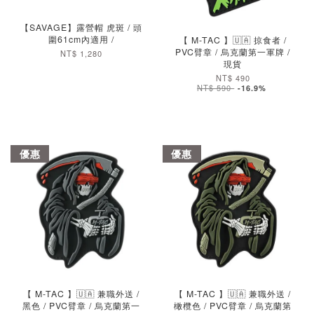
【SAVAGE】露營帽 虎斑 / 頭
圍61cm內適用 /
【 M-TAC 】🇺🇦 掠食者 /
PVC臂章 / 烏克蘭第一軍牌 /
NT$ 1,280
現貨
NT$ 490
NT$ 590
-16.9%
優惠
優惠
加入購物車
加入購物車
【 M-TAC 】🇺🇦 兼職外送 /
【 M-TAC 】🇺🇦 兼職外送 /
黑色 / PVC臂章 / 烏克蘭第一
橄欖色 / PVC臂章 / 烏克蘭第