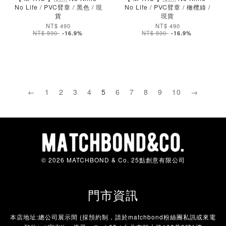
No Life / PVC臂章 / 黑色 / 現
No Life / PVC臂章 / 橄欖綠 /
貨
現貨
NT$ 490
NT$ 490
NT$ 590
NT$ 590
-16.9%
-16.9%
←
1
2
3
4
5
6
7
8
9
10
→
加入購物車
加入購物車
© 2026 MATCHBOND & Co. 25點創意有限公司
門市資訊
本店地址:總公司展示間 (採預約制，請於matchbond粉絲團私訊或來電